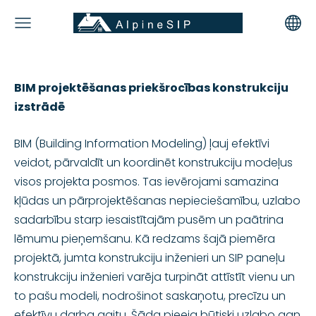
BIM projektēšanas priekšrocības konstrukciju
izstrādē
BIM (Building Information Modeling) ļauj efektīvi
veidot, pārvaldīt un koordinēt konstrukciju modeļus
visos projekta posmos. Tas ievērojami samazina
kļūdas un pārprojektēšanas nepieciešamību, uzlabo
sadarbību starp iesaistītajām pusēm un paātrina
lēmumu pieņemšanu. Kā redzams šajā piemēra
projektā, jumta konstrukciju inženieri un SIP paneļu
konstrukciju inženieri varēja turpināt attīstīt vienu un
to pašu modeli, nodrošinot saskaņotu, precīzu un
efektīvu darba gaitu. Šāda pieeja būtiski uzlabo gan