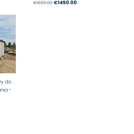
€1450.00
€1600.00
wy do
nia -