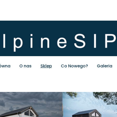
łówna
O nas
Sklep
Co Nowego?
Galeria