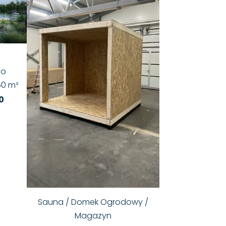
 o
60 m²
0
Sauna / Domek Ogrodowy /
Magazyn