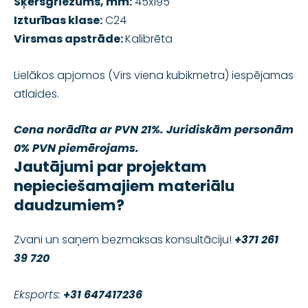
Šķērsgriezums, mm:
45x195
Izturības klase:
C24
Virsmas apstrāde:
Kalibrēta
Lielākos apjomos (Virs viena kubikmetra) iespējamas
atlaides.
Cena norādīta ar PVN 21%. Juridiskām personām
0% PVN piemērojams.
Jautājumi par projektam
nepieciešamajiem materiālu
daudzumiem?
Zvani un saņem bezmaksas konsultāciju!
+371 261
39 720
Eksports:
+31 647417236