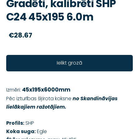
Gradēti, kalibrēti SHP
C24 45x195 6.0m
€28.67
Ielikt grozā
45x195x6000mm
Izmēri:
Pēc izturības šķirota koksne
no Skandināvijas
lielākajiem ražotājiem.
Profils:
SHP
Koka suga:
Egle