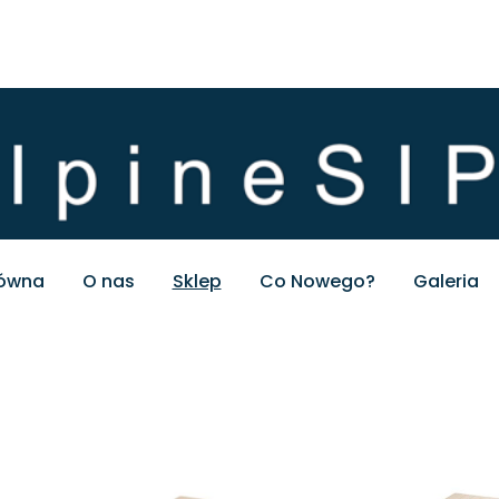
łówna
O nas
Sklep
Co Nowego?
Galeria