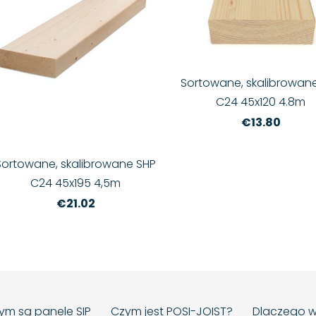
Sortowane, skalibrowan
C24 45x120 4.8m
€13.80
Sortowane, skalibrowane SHP
C24 45x195 4,5m
€21.02
ym są panele SIP
Czym jest POSI-JOIST?
Dlaczego w