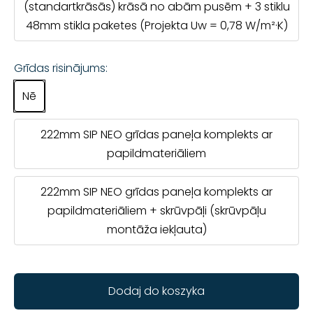
(standartkrāsās) krāsā no abām pusēm + 3 stiklu
48mm stikla paketes (Projekta Uw = 0,78 W/m²·K)
Grīdas risinājums:
Nē
222mm SIP NEO grīdas paneļa komplekts ar
papildmateriāliem
222mm SIP NEO grīdas paneļa komplekts ar
papildmateriāliem + skrūvpāļi (skrūvpāļu
montāža iekļauta)
Dodaj do koszyka