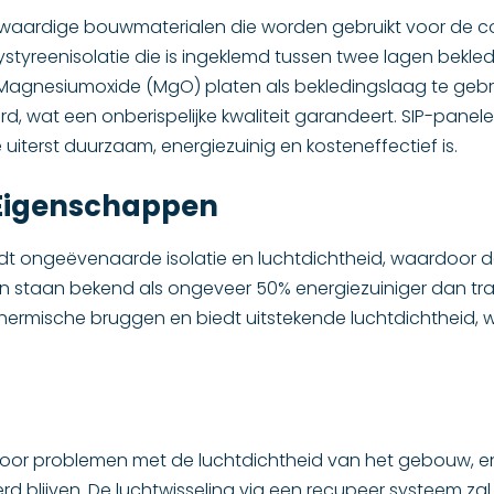
oogwaardige bouwmaterialen die worden gebruikt voor de c
tyreenisolatie die is ingeklemd tussen twee lagen bekle
m Magnesiumoxide (MgO) platen als bekledingslaag te gebr
at een onberispelijke kwaliteit garandeert. SIP-panelen
 uiterst duurzaam, energiezuinig en kosteneffectief is.
 Eigenschappen
dt ongeëvenaarde isolatie en luchtdichtheid, waardoor 
staan bekend als ongeveer 50% energiezuiniger dan trad
hermische bruggen en biedt uitstekende luchtdichtheid,
d door problemen met de luchtdichtheid van het gebouw, 
d blijven. De luchtwisseling via een recupeer systeem zal