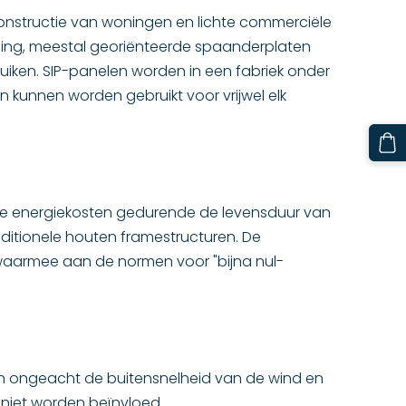
onstructie van woningen en lichte commerciële
ding, meestal georiënteerde spaanderplaten
uiken. SIP-panelen worden in een fabriek onder
 kunnen worden gebruikt voor vrijwel elk
de energiekosten gedurende de levensduur van
itionele houten framestructuren. De
 waarmee aan de normen voor "bijna nul-
en ongeacht de buitensnelheid van de wind en
 niet worden beïnvloed.