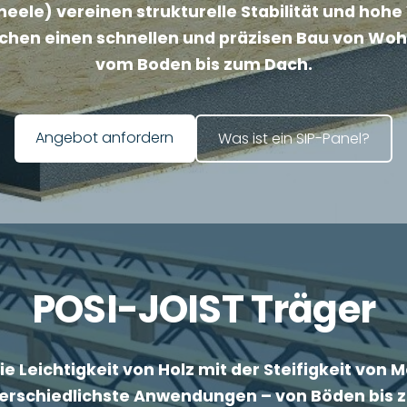
 Paneele) vereinen strukturelle Stabilität und
hen einen schnellen und präzisen Bau von Woh
vom Boden bis zum Dach.
​Was ist ein SIP-Panel?​
​Angebot anfordern​
POSI-JOIST Träger
e Leichtigkeit von Holz mit der Steifigkeit von 
nterschiedlichste Anwendungen – von Böden bis 