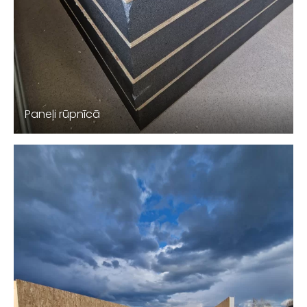
Paneļi rūpnīcā