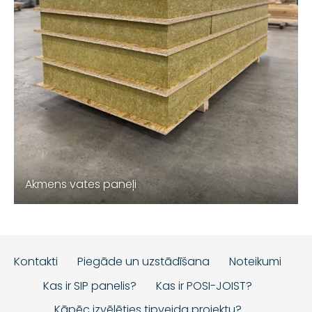
Akmens vates paneļi
Kontakti
Piegāde un uzstādīšana
Noteikumi
Kas ir SIP panelis?
Kas ir POSI-JOIST?
Kāpēc izvēlēties tipveida projektu?