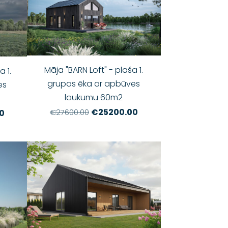
Māja "BARN Loft" - plaša 1.
 1.
grupas ēka ar apbūves
es
laukumu 60m2
€25200.00
€27600.00
0