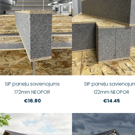
SIP paneļu savienojums
SIP paneļu savienoju
172mm NEOPOR
122mm NEOPOR
€16.80
€14.45