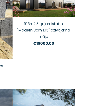
105m2 3 guļamistabu
"Modern Barn 105" dzīvojamā
māja
€15000.00
ms