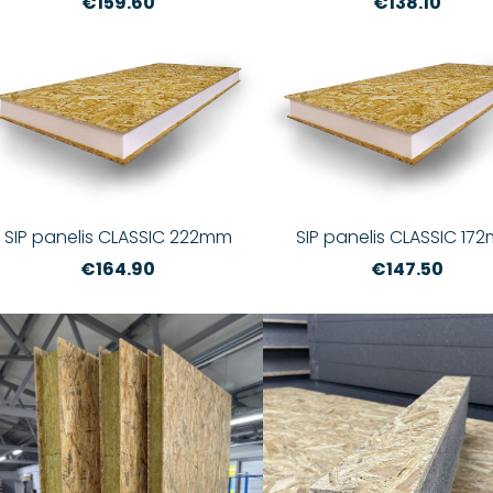
€159.60
€138.10
SIP panelis CLASSIC 222mm
SIP panelis CLASSIC 17
€164.90
€147.50