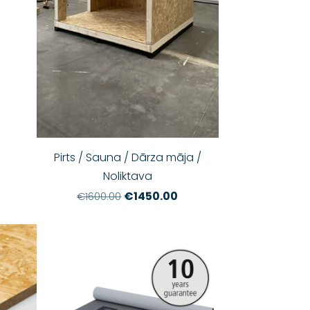
Pirts / Sauna / Dārza māja /
Noliktava
€1450.00
€1600.00