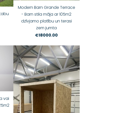
Modern Barn Grande Terrace
stabu
- Barn stila māja ar 105m2
dzīvjamo platību un terasi
zem jumta
€18000.00
a vai
 25m2