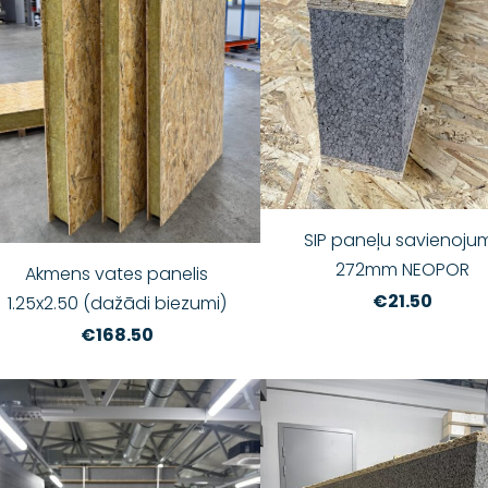
SIP paneļu savienoju
272mm NEOPOR
Akmens vates panelis
€21.50
1.25x2.50 (dažādi biezumi)
€168.50