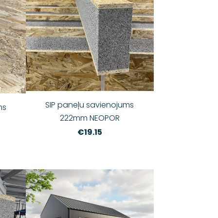
SIP paneļu savienojums
ms
222mm NEOPOR
€19.15