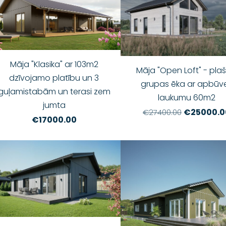
Māja "Klasika" ar 103m2
Māja "Open Loft" - plaša
dzīvojamo platību un 3
grupas ēka ar apbūv
guļamistabām un terasi zem
laukumu 60m2
jumta
€25000.0
€27400.00
€17000.00