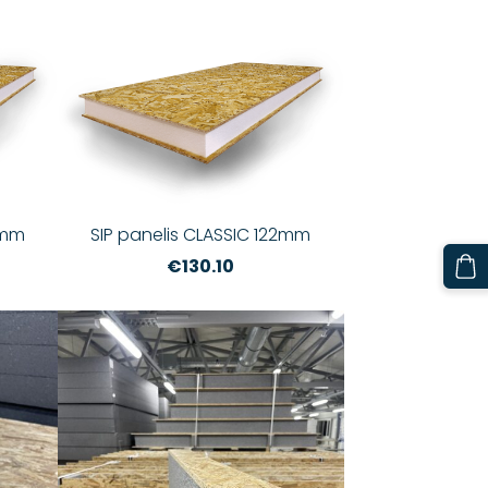
2mm
SIP panelis CLASSIC 122mm
€130.10