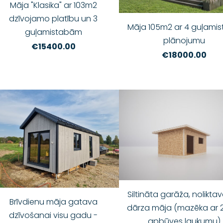
Māja "Klasika" ar 103m2
dzīvojamo platību un 3
Māja 105m2 ar 4 guļami
guļamistabām
plānojumu
€15400.00
€18000.00
Siltināta garāža, noliktav
Brīvdienu māja gatava
dārza māja (mazēka ar
dzīvošanai visu gadu -
apbūves laukumu)