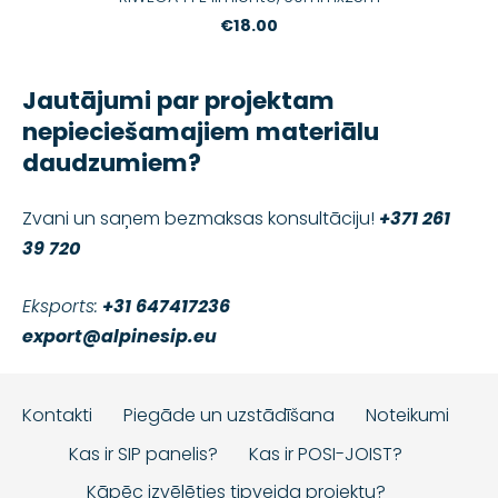
€18.00
Jautājumi par projektam
nepieciešamajiem materiālu
daudzumiem?
Zvani un saņem bezmaksas konsultāciju!
+371 261
39 720
Eksports:
+31 647417236
export@alpinesip.eu
Kontakti
Piegāde un uzstādīšana
Noteikumi
Kas ir SIP panelis?
Kas ir POSI-JOIST?
Kāpēc izvēlēties tipveida projektu?