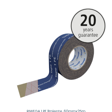
RIWEGA 1 PE līmlente, 60mmx25m