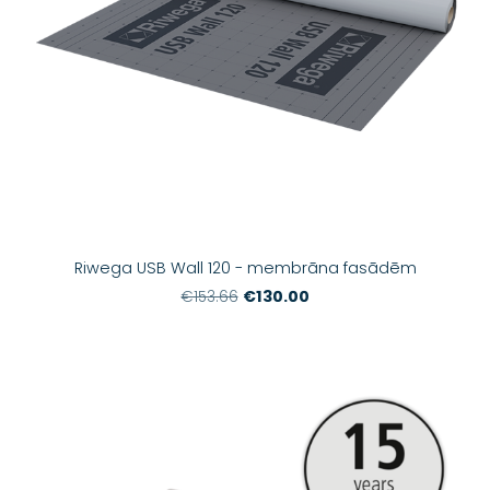
Riwega USB Wall 120 - membrāna fasādēm
€130.00
€153.66