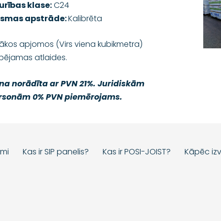
turības klase:
C24
rsmas apstrāde:
Kalibrēta
lākos apjomos (Virs viena kubikmetra)
spējamas atlaides.
na norādīta ar PVN 21%. Juridiskām
rsonām 0% PVN piemērojams.
umi
Kas ir SIP panelis?
Kas ir POSI-JOIST?
Kāpēc izv