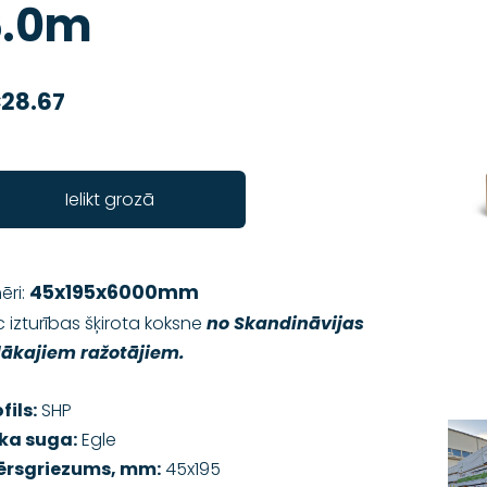
6.0m
28.67
Ielikt grozā
45x195x6000mm
ēri:
 izturības šķirota koksne
no Skandināvijas
elākajiem ražotājiem.
fils:
SHP
ka suga:
Egle
ērsgriezums, mm:
45x195