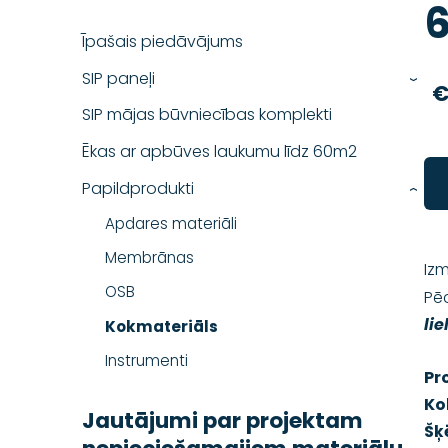
Īpašais piedāvājums
SIP paneļi
›
€
SIP mājas būvniecības komplekti
Ēkas ar apbūves laukumu līdz 60m2
Papildprodukti
›
Apdares materiāli
Membrānas
Izm
OSB
Pēc
li
Kokmateriāls
Instrumenti
Pro
Ko
Jautājumi par projektam
Šķ