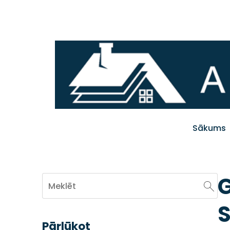
Sākums
G
S
Pārlūkot