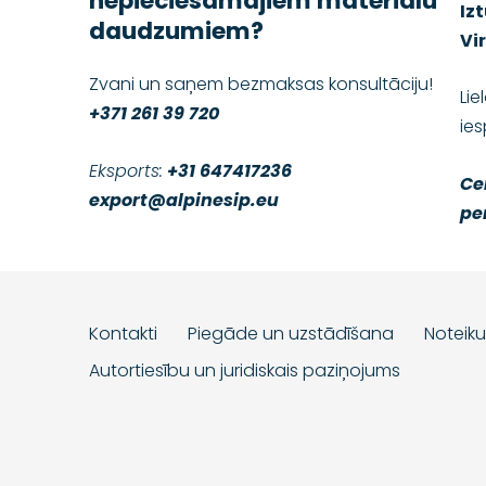
nepieciešamajiem materiālu
Iz
daudzumiem?
Vi
Zvani un saņem bezmaksas konsultāciju!
Lie
+371 261 39 720
ie
Eksports:
+31 647417236
Ce
export@alpinesip.eu
pe
Kontakti
Piegāde un uzstādīšana
Noteik
Autortiesību un juridiskais paziņojums