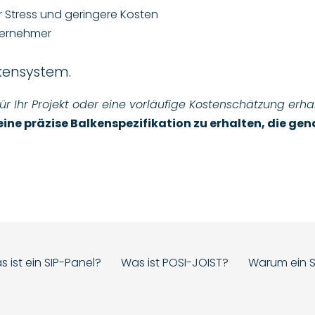
r Stress und geringere Kosten
nternehmer
ckensystem.
 Ihr Projekt oder eine vorläufige Kostenschätzung erh
eine präzise Balkenspezifikation zu erhalten, die ge
 ist ein SIP-Panel?
Was ist POSI-JOIST?
Warum ein S