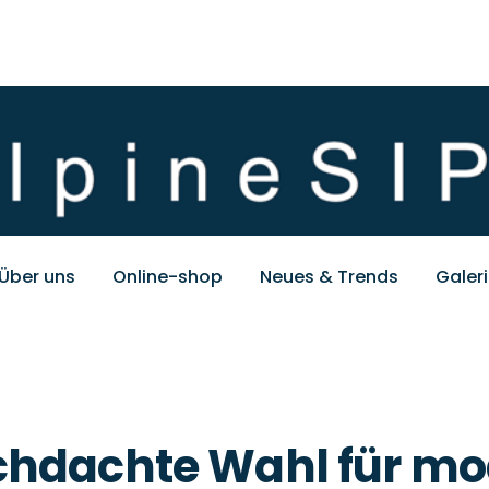
Über uns
Online-shop
Neues & Trends
Galer
chdachte Wahl für m